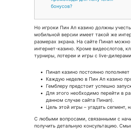
бонусов?
Но игроки Пин Ап казино должны учесть
мобильной версии имеет такой же интер
размерах экрана. На сайте Пинап можно
интернет-казино. Кроме видеослотов, кл
турниры, лотереи и игры с live-дилера
Пинап казино постоянно пополняет
Каждую неделю в Пин Ап казино пр
Гемблеру предстоит успешно запуск
Для этого необходимо перейти в р
данном случае сайта Пинап).
Цель этой игры – угадать сегмент,
С любыми вопросами, связанными с начи
получить детальную консультацию. Смысл