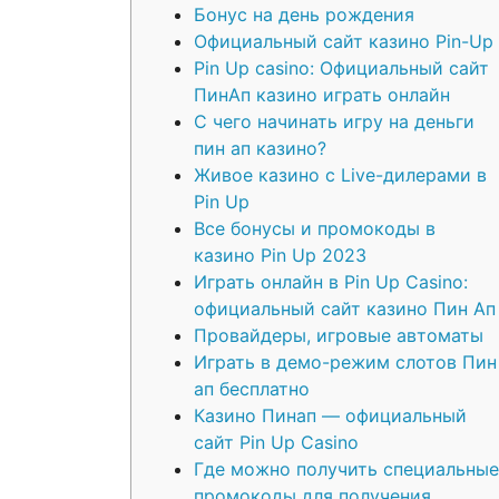
Бонус на день рождения
Официальный сайт казино Pin-Up
Pin Up casino: Официальный сайт
ПинАп казино играть онлайн
С чего начинать игру на деньги
пин ап казино?
Живое казино с Live-дилерами в
Pin Up
Все бонусы и промокоды в
казино Pin Up 2023
Играть онлайн в Pin Up Casino:
официальный сайт казино Пин Ап
Провайдеры, игровые автоматы
Играть в демо-режим слотов Пин
ап бесплатно
Казино Пинап — официальный
сайт Pin Up Casino
Где можно получить специальные
промокоды для получения