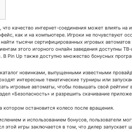
, что качество интернет-соединения может влиять на и
фейс, как и на компьютере. Игроки не почувствуют ос
 найти тысячи сертифицированных игровых автоматов 
иентам этого игорного онлайн заведения доступны ТВ-
ми. В Pin Up также доступно множество бонусных прог
 каталог новинками, выпущенными известными провай
оходят интересные тематические турниры или запуска
ать игровые автоматы, чтобы повышать свой рейтинг 
аздел «Безопасность» и разрешить скачивание приложе
 на котором остановится колесо после вращения.
слением и использованием бонусов, пользователи мог
 этой игры заключается в том, что дилер запускает ш