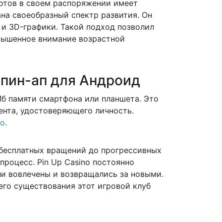
слотов в своем распоряжении имеет
на своеобразный спектр развития. Он
 и 3D-графики. Такой подход позволил
овышенное внимание возрастной
пин-ап для Андроид
Мб памяти смартфона или планшета. Это
ента, удостоверяющего личность.
но
.
 бесплатных вращений до прогрессивных
процесс. Pin Up Casino постоянно
ли вовлечены и возвращались за новыми.
оего существования этот игровой клуб