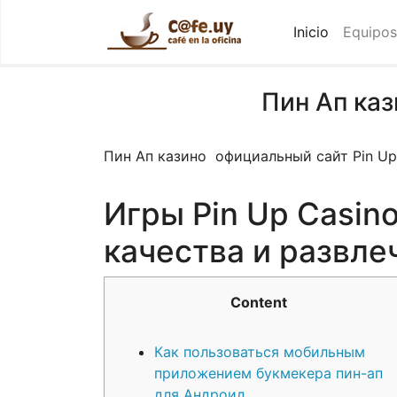
(current)
Inicio
Equipo
Пин Ап каз
Пин Ап казино ️ официальный сайт Pin Up
Игры Pin Up Casin
качества и развле
Content
Как пользоваться мобильным
приложением букмекера пин-ап
для Андроид